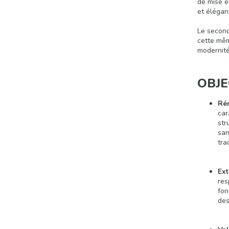
de mise e
et élégan
Le second
cette mêm
modernité
OBJE
Ré
car
str
san
tra
Ext
res
fon
des