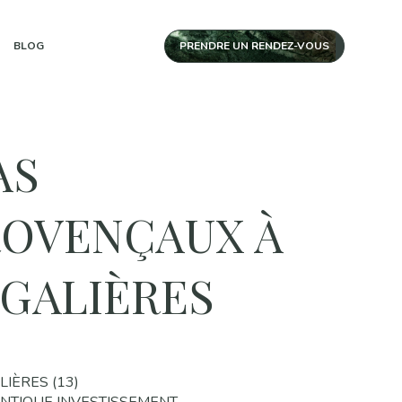
BLOG
PRENDRE UN RENDEZ-VOUS
AS
ROVENÇAUX À
GALIÈRES
LIÈRES (13)