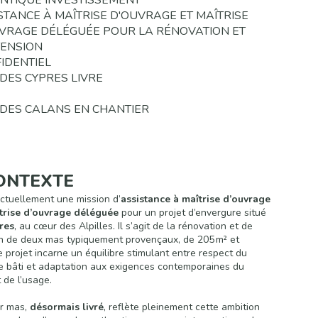
NTIQUE INVESTISSEMENT
STANCE À MAÎTRISE D'OUVRAGE
ET MAÎTRISE
VRAGE DÉLÉGUÉE POUR LA RÉNOVATION ET
TENSION
IDENTIEL
DES CYPRES LIVRE
 DES CALANS
EN CHANTIER
ONTEXTE
actuellement une mission d’
assistance à maîtrise d’ouvrage
trise d’ouvrage déléguée
pour un projet d’envergure situé
res
, au cœur des Alpilles. Il s’agit de la rénovation et de
on de deux mas typiquement provençaux, de 205 m² et
e projet incarne un équilibre stimulant entre respect du
e bâti et adaptation aux exigences contemporaines du
 de l’usage.
er mas,
désormais livré
, reflète pleinement cette ambition