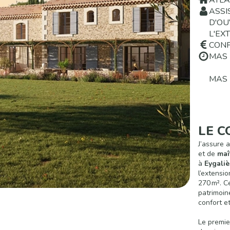
ATLA
ASSI
D'OU
L'EX
CONF
MAS 
MAS
LE C
J’assure 
et de
maî
à
Eygaliè
l’extensi
270 m². C
patrimoin
confort et
Le premi