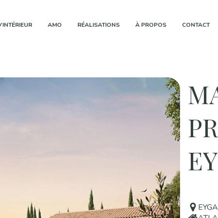
'INTÉRIEUR
AMO
RÉALISATIONS
À PROPOS
CONTACT
M
P
EY
EYGA