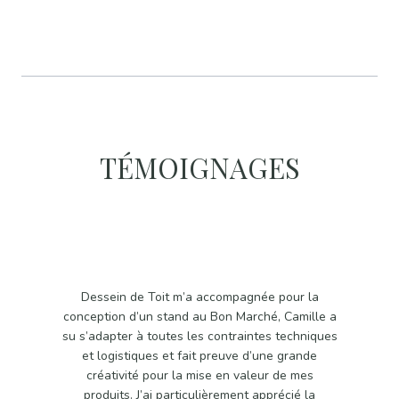
TÉMOIGNAGES
Dessein de Toit m’a accompagnée pour la
La trans
conception d’un stand au Bon Marché, Camille a
est une v
su s’adapter à toutes les contraintes techniques
dans une
et logistiques et fait preuve d’une grande
jouissan
créativité pour la mise en valeur de mes
le c
produits. J’ai particulièrement apprécié la
correspo